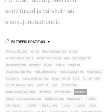
soovitused ja värskeimad
sisekujundustrendid
FILTREERI POSTITUSI
Kõik postitused
aknad
dekoratiivesemed
ehitus
elutoa sisekujundus
eritellimusmööbel
esik
fookuspunkt
heliisolatsioon
interjöör
jõulud
kandik
kardinad
kodu kujundamine
kodu planeering
kodu sisustamine
kodukontor
kodurahu
köögi sisekujundus
köögimööbel
köök
korteri müük
korteri sisekujundus
kummut
laps
lastemööbel
lastetoa sisekujundus
lastetuba
lemmikloom
madrats
magamistoa sisekujundus
magamistuba
maja müük
metallid
minimalism
mööbel
müra korteris
muster
muusika
nõud