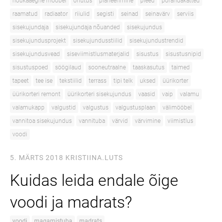
nõukaaegne mööbel
ohutus
planeerimine
pleed
põrandakatted
raamatud
radiaator
riiulid
segisti
seinad
seinavärv
serviis
sisekujundaja
sisekujundaja nõuanded
sisekujundus
sisekujundusprojekt
sisekujundusstiilid
sisekujundustrendid
sisekujundusvead
siseviimistlusmaterjalid
sisustus
sisustusnipid
sisustuspoed
söögilaud
sooneutraalne
taaskasutus
taimed
tapeet
tee ise
tekstiilid
terrass
tipi telk
uksed
üürikorter
üürikorteri remont
üürikorteri sisekujundus
vaasid
vaip
valamu
valamukapp
valgustid
valgustus
valgustusplaan
välimööbel
vannitoa sisekujundus
vannituba
värvid
värvimine
viimistlus
voodi
5. MÄRTS 2018
KRISTIINA.LUTS
Kuidas leida endale õige
voodi ja madrats?
voodi
magamistuba
madrats