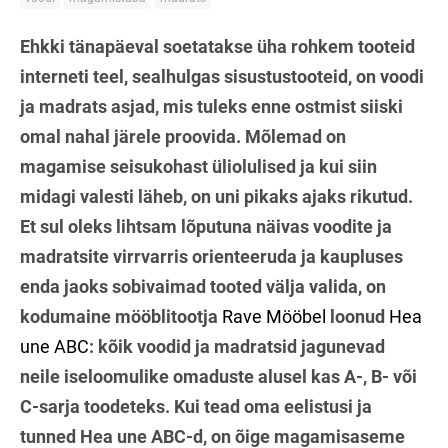
Ehkki tänapäeval soetatakse üha rohkem tooteid
interneti teel, sealhulgas sisustustooteid, on voodi
ja madrats asjad, mis tuleks enne ostmist siiski
omal nahal järele proovida. Mõlemad on
magamise seisukohast üliolulised ja kui siin
midagi valesti läheb, on uni pikaks ajaks rikutud.
Et sul oleks lihtsam lõputuna näivas voodite ja
madratsite virrvarris orienteeruda ja kaupluses
enda jaoks sobivaimad tooted välja valida, on
kodumaine mööblitootja
Rave Mööbel
loonud
Hea
une ABC
: kõik voodid ja madratsid jagunevad
neile iseloomulike omaduste alusel kas A-, B- või
C-sarja toodeteks. Kui tead oma eelistusi ja
tunned Hea une ABC-d, on õige magamisaseme