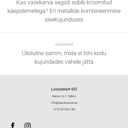
Kas vasekarva segisti sobib kroomitud
käepidemetega? Eri metallide kombineerimine
sisekujunduses
JÄRGMINE
Ülioluline samm, mida ei tohi kodu
kujundades vahele jätta
Locosmart OÜ
Helme 14/1, Tallinn
info@sisustuslust.ee
+372 56 636 188