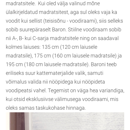
madratsitele. Kui oled välja valinud mõne
ülalkirjeldatud madratsitest, aga sul oleks vaja ka
voodit kui sellist (teisisõnu - voodiraami), siis selleks
sobib suurepäraselt Baron. Stiilne voodiraam sobib
nii A-, B- kui C-sarja madratsitele ning on saadaval
kolmes laiuses: 135 cm (120 cm laiusele
madratsile), 175 cm (160 cm laiusele madratsile) ja
195 cm (180 cm laiusele madratsile). Baroni teeb
eriliseks suur kattematerjalide valik, samuti
võimalus valida nii nööpidega kui nööpideta
voodipeatsi vahel. Tegemist on väga hea variandiga,
kui otsid eksklusiivse välimusega voodiraami, mis
oleks samas taskukohase hinnaga.