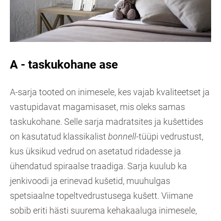
A - taskukohane ase
A-sarja tooted on inimesele, kes vajab kvaliteetset ja
vastupidavat magamisaset, mis oleks samas
taskukohane. Selle sarja madratsites ja kušettides
on kasutatud klassikalist
bonnell
-tüüpi vedrustust,
kus üksikud vedrud on asetatud ridadesse ja
ühendatud spiraalse traadiga. Sarja kuulub ka
jenkivoodi ja erinevad kušetid, muuhulgas
spetsiaalne topeltvedrustusega kušett. Viimane
sobib eriti hästi suurema kehakaaluga inimesele,