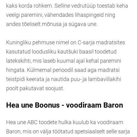
kaks korda rohkem. Selline vedrutüüp toestab keha
veelgi paremini, vähendades lihaspingeid ning
andes tõeliselt mõnusa ja sügava une.
Kuningliku pehmuse nimel on C-sarja madratsites
kasutatud loodusliku kautšuki baasil toodetud
latekskihti, mis laseb kuumal ajal kehal paremini
hingata. Külmemal perioodil saad aga madratsi
teistpidi keerata ja nautida puu- ja lambavillakihi
poolt pakutavat soojust.
Hea une Boonus - voodiraam Baron
Hea une ABC toodete hulka kuulub ka voodiraam
Baron, mis on välja töötatud spetsiaalselt selle sarja