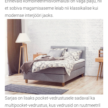
Erinevaid kombineerimisvõimalusi on väga palju, nii
et sobiva magamisaseme leiab nii klassikalise kui
modernse interjööri jaoks.
Sarjas on lisaks
pocket
-vedrustusele sadaval ka
multipocket
-vedrustus, kus vedrusid on ruutmeetril