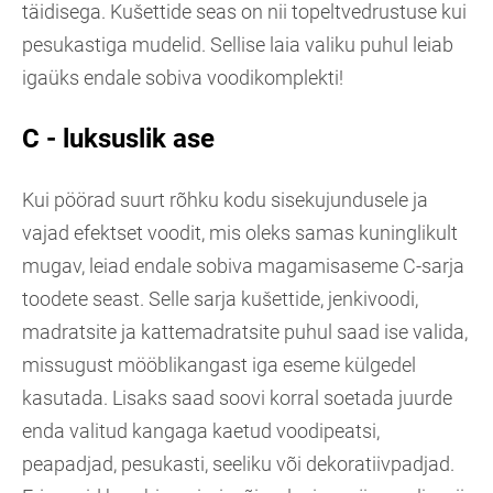
täidisega. Kušettide seas on nii topeltvedrustuse kui
pesukastiga mudelid. Sellise laia valiku puhul leiab
igaüks endale sobiva voodikomplekti!
C - luksuslik ase
Kui pöörad suurt rõhku kodu sisekujundusele ja
vajad efektset voodit, mis oleks samas kuninglikult
mugav, leiad endale sobiva magamisaseme C-sarja
toodete seast. Selle sarja kušettide, jenkivoodi,
madratsite ja kattemadratsite puhul saad ise valida,
missugust mööblikangast iga eseme külgedel
kasutada. Lisaks saad soovi korral soetada juurde
enda valitud kangaga kaetud voodipeatsi,
peapadjad, pesukasti, seeliku või dekoratiivpadjad.