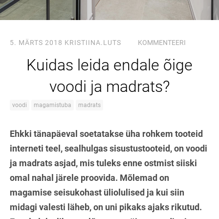
5. MÄRTS 2018
KRISTIINA.LUTS
KOMMENTEERI
Kuidas leida endale õige
voodi ja madrats?
voodi
magamistuba
madrats
Ehkki tänapäeval soetatakse üha rohkem tooteid
interneti teel, sealhulgas sisustustooteid, on voodi
ja madrats asjad, mis tuleks enne ostmist siiski
omal nahal järele proovida. Mõlemad on
magamise seisukohast üliolulised ja kui siin
midagi valesti läheb, on uni pikaks ajaks rikutud.