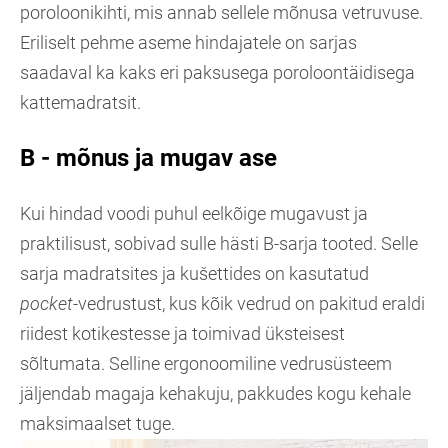
poroloonikihti, mis annab sellele mõnusa vetruvuse.
Eriliselt pehme aseme hindajatele on sarjas
saadaval ka kaks eri paksusega poroloontäidisega
kattemadratsit.
B - mõnus ja mugav ase
Kui hindad voodi puhul eelkõige mugavust ja
praktilisust, sobivad sulle hästi B-sarja tooted. Selle
sarja madratsites ja kušettides on kasutatud
pocket
-vedrustust, kus kõik vedrud on pakitud eraldi
riidest kotikestesse ja toimivad üksteisest
sõltumata. Selline ergonoomiline vedrusüsteem
jäljendab magaja kehakuju, pakkudes kogu kehale
maksimaalset tuge.