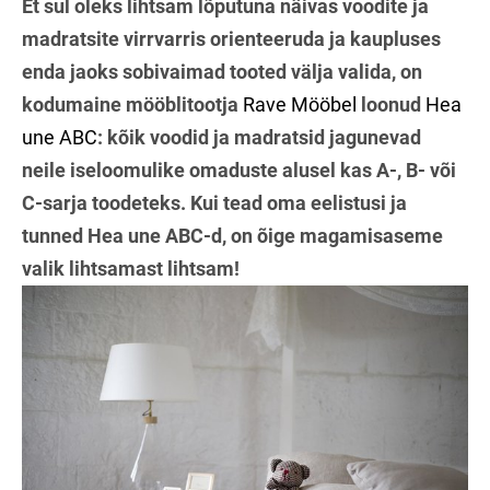
Et sul oleks lihtsam lõputuna näivas voodite ja
madratsite virrvarris orienteeruda ja kaupluses
enda jaoks sobivaimad tooted välja valida, on
kodumaine mööblitootja
Rave Mööbel
loonud
Hea
une ABC
: kõik voodid ja madratsid jagunevad
neile iseloomulike omaduste alusel kas A-, B- või
C-sarja toodeteks. Kui tead oma eelistusi ja
tunned Hea une ABC-d, on õige magamisaseme
valik lihtsamast lihtsam!