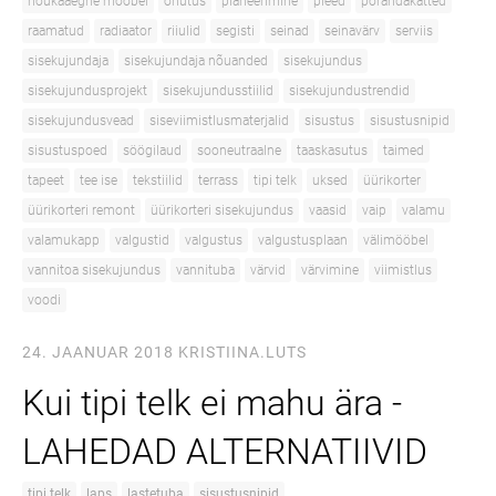
nõukaaegne mööbel
ohutus
planeerimine
pleed
põrandakatted
raamatud
radiaator
riiulid
segisti
seinad
seinavärv
serviis
sisekujundaja
sisekujundaja nõuanded
sisekujundus
sisekujundusprojekt
sisekujundusstiilid
sisekujundustrendid
sisekujundusvead
siseviimistlusmaterjalid
sisustus
sisustusnipid
sisustuspoed
söögilaud
sooneutraalne
taaskasutus
taimed
tapeet
tee ise
tekstiilid
terrass
tipi telk
uksed
üürikorter
üürikorteri remont
üürikorteri sisekujundus
vaasid
vaip
valamu
valamukapp
valgustid
valgustus
valgustusplaan
välimööbel
vannitoa sisekujundus
vannituba
värvid
värvimine
viimistlus
voodi
24. JAANUAR 2018
KRISTIINA.LUTS
Kui tipi telk ei mahu ära -
LAHEDAD ALTERNATIIVID
tipi telk
laps
lastetuba
sisustusnipid