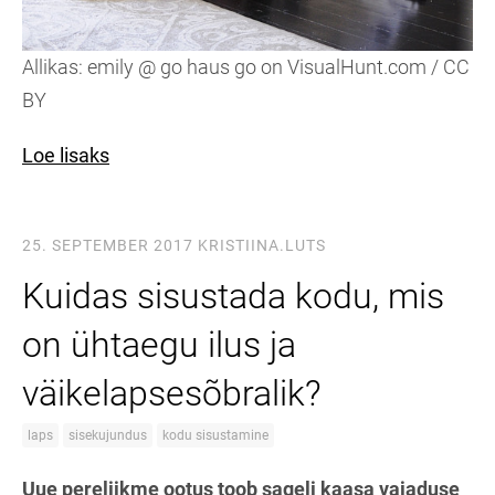
Allikas: emily @ go haus go on VisualHunt.com / CC
BY
Loe lisaks
25. SEPTEMBER 2017
KRISTIINA.LUTS
Kuidas sisustada kodu, mis
on ühtaegu ilus ja
väikelapsesõbralik?
laps
sisekujundus
kodu sisustamine
Uue pereliikme ootus toob sageli kaasa vajaduse