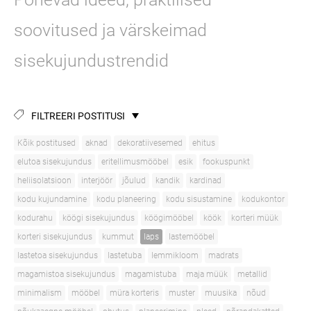
soovitused ja värskeimad
sisekujundustrendid
FILTREERI POSTITUSI
Kõik postitused
aknad
dekoratiivesemed
ehitus
elutoa sisekujundus
eritellimusmööbel
esik
fookuspunkt
heliisolatsioon
interjöör
jõulud
kandik
kardinad
kodu kujundamine
kodu planeering
kodu sisustamine
kodukontor
kodurahu
köögi sisekujundus
köögimööbel
köök
korteri müük
korteri sisekujundus
kummut
laps
lastemööbel
lastetoa sisekujundus
lastetuba
lemmikloom
madrats
magamistoa sisekujundus
magamistuba
maja müük
metallid
minimalism
mööbel
müra korteris
muster
muusika
nõud