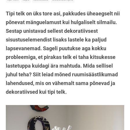
Tipi telk on üks tore asi, pakkudes üheaegselt nii
põnevat mänguelamust kui hulgaliselt silmailu.
Sestap unistavad sellest dekoratiivsest
sisustuselemendist lisaks lastele ka paljud
lapsevanemad. Sageli puutukse aga kokku
probleemiga, et pirakas telk ei taha kitsukesse
lastetuppa kuidagi ära mahtuda. Mida sellisel
juhul teha? Siit leiad mõned ruumisäästlikumad
lahendused, mis on vähemalt sama põnevad ja
dekoratiivsed kui tipi telk.