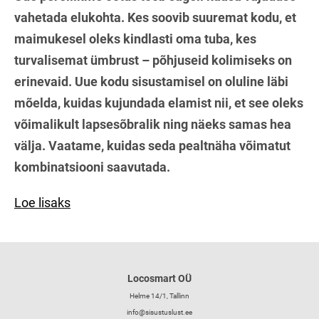
vahetada elukohta. Kes soovib suuremat kodu, et
maimukesel oleks kindlasti oma tuba, kes
turvalisemat ümbrust – põhjuseid kolimiseks on
erinevaid. Uue kodu sisustamisel on oluline läbi
mõelda, kuidas kujundada elamist nii, et see oleks
võimalikult lapsesõbralik ning näeks samas hea
välja. Vaatame, kuidas seda pealtnäha võimatut
kombinatsiooni saavutada.
Loe lisaks
Locosmart OÜ
Helme 14/1, Tallinn
info@sisustuslust.ee