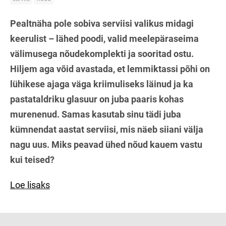
Pealtnäha pole sobiva serviisi valikus midagi
keerulist – lähed poodi, valid meelepäraseima
välimusega nõudekomplekti ja sooritad ostu.
Hiljem aga võid avastada, et lemmiktassi põhi on
lühikese ajaga väga kriimuliseks läinud ja ka
pastataldriku glasuur on juba paaris kohas
murenenud. Samas kasutab sinu tädi juba
kümnendat aastat serviisi, mis näeb siiani välja
nagu uus. Miks peavad ühed nõud kauem vastu
kui teised?
Loe lisaks