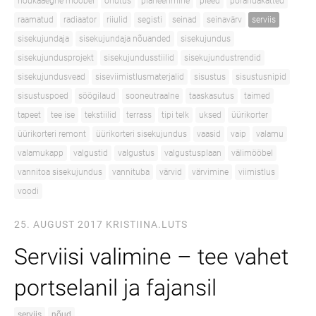
nõukaaegne mööbel
ohutus
planeerimine
pleed
põrandakatted
raamatud
radiaator
riiulid
segisti
seinad
seinavärv
serviis
sisekujundaja
sisekujundaja nõuanded
sisekujundus
sisekujundusprojekt
sisekujundusstiilid
sisekujundustrendid
sisekujundusvead
siseviimistlusmaterjalid
sisustus
sisustusnipid
sisustuspoed
söögilaud
sooneutraalne
taaskasutus
taimed
tapeet
tee ise
tekstiilid
terrass
tipi telk
uksed
üürikorter
üürikorteri remont
üürikorteri sisekujundus
vaasid
vaip
valamu
valamukapp
valgustid
valgustus
valgustusplaan
välimööbel
vannitoa sisekujundus
vannituba
värvid
värvimine
viimistlus
voodi
25. AUGUST 2017
KRISTIINA.LUTS
Serviisi valimine – tee vahet
portselanil ja fajansil
serviis
nõud