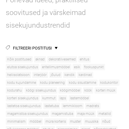
soovitused ja värskeimad
sisekujundustrendid
FILTREERI POSTITUSI
Kõik postitused
aknad
dekoratiivesemed
ehitus
elutoa sisekujundus
eritellimusmööbel
esik
fookuspunkt
heliisolatsioon
interjöör
jõulud
kandik
kardinad
kodu kujundamine
kodu planeering
kodu sisustamine
kodukontor
kodurahu
köögi sisekujundus
köögimööbel
köök
korteri müük
korteri sisekujundus
kummut
laps
lastemööbel
lastetoa sisekujundus
lastetuba
lemmikloom
madrats
magamistoa sisekujundus
magamistuba
maja müük
metallid
minimalism
mööbel
müra korteris
muster
muusika
nõud