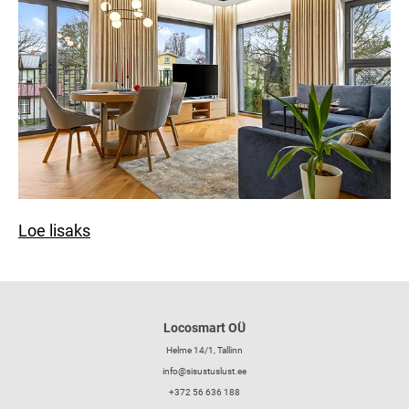
Loe lisaks
Locosmart OÜ
Helme 14/1, Tallinn
info@sisustuslust.ee
+372 56 636 188