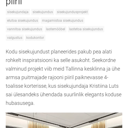
piiril
sisekujundaja
sisekujundus
sisekujundusprojekt
elutoa sisekujundus
magamistoa sisekujundus
vannitoa sisekujundus
lastemööbel
lastetoa sisekujundus
valgustus
kodukontor
Kodu sisekujundust planeerides pakub pea alati
rohkelt inspiratsiooni ka selle asukoht. Seekordne
valminud projekt viib meid Tallinna kesklinna ja ühe
armsa puitmajade rajooni piiril paiknevasse 4-
toalisse korterisse, kus sisekujundaja Kristiina Luts
sai ülesandeks ühendada suurlinlik elegants koduse
hubasusega.