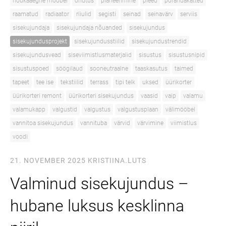
nõukaaegne mööbel
ohutus
planeerimine
pleed
põrandakatted
raamatud
radiaator
riiulid
segisti
seinad
seinavärv
serviis
sisekujundaja
sisekujundaja nõuanded
sisekujundus
sisekujundusprojekt
sisekujundusstiilid
sisekujundustrendid
sisekujundusvead
siseviimistlusmaterjalid
sisustus
sisustusnipid
sisustuspoed
söögilaud
sooneutraalne
taaskasutus
taimed
tapeet
tee ise
tekstiilid
terrass
tipi telk
uksed
üürikorter
üürikorteri remont
üürikorteri sisekujundus
vaasid
vaip
valamu
valamukapp
valgustid
valgustus
valgustusplaan
välimööbel
vannitoa sisekujundus
vannituba
värvid
värvimine
viimistlus
voodi
21. NOVEMBER 2025
KRISTIINA.LUTS
Valminud sisekujundus –
hubane luksus kesklinna