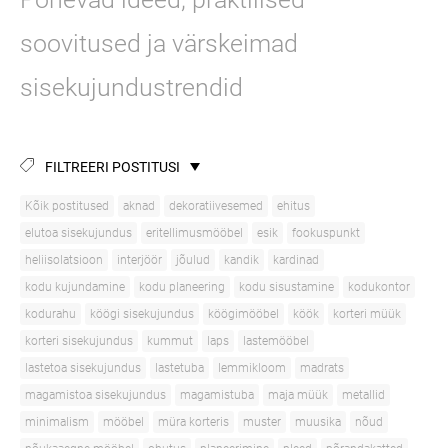
soovitused ja värskeimad
sisekujundustrendid
FILTREERI POSTITUSI
Kõik postitused
aknad
dekoratiivesemed
ehitus
elutoa sisekujundus
eritellimusmööbel
esik
fookuspunkt
heliisolatsioon
interjöör
jõulud
kandik
kardinad
kodu kujundamine
kodu planeering
kodu sisustamine
kodukontor
kodurahu
köögi sisekujundus
köögimööbel
köök
korteri müük
korteri sisekujundus
kummut
laps
lastemööbel
lastetoa sisekujundus
lastetuba
lemmikloom
madrats
magamistoa sisekujundus
magamistuba
maja müük
metallid
minimalism
mööbel
müra korteris
muster
muusika
nõud