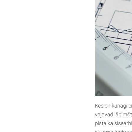
Kes on kunagi e
vajavad läbimõtl
pista ka sisearh