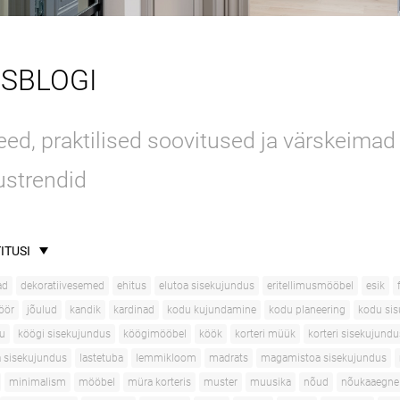
USBLOGI
ed, praktilised soovitused ja värskeimad
ustrendid
ITUSI
ad
dekoratiivesemed
ehitus
elutoa sisekujundus
eritellimusmööbel
esik
jöör
jõulud
kandik
kardinad
kodu kujundamine
kodu planeering
kodu si
u
köögi sisekujundus
köögimööbel
köök
korteri müük
korteri sisekujundu
a sisekujundus
lastetuba
lemmikloom
madrats
magamistoa sisekujundus
minimalism
mööbel
müra korteris
muster
muusika
nõud
nõukaaegne