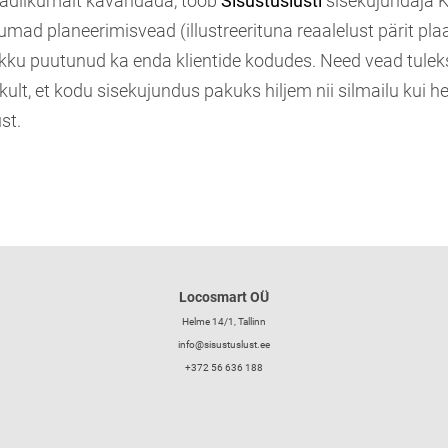
eadlikumalt kavandada, toob
Sisustuslusti
sisekujundaja Kr
numad planeerimisvead (illustreerituna reaalelust pärit pla
okku puutunud ka enda klientide kodudes. Need vead tule
kult, et kodu sisekujundus
pakuks hiljem nii silmailu kui h
st.
Locosmart OÜ
Helme 14/1, Tallinn
info@sisustuslust.ee
+372 56 636 188