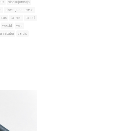
iis
sisekujundaja
d
sisekujundusvead
utus
taimed
tapeet
vaasid
vaip
annituba
värvid