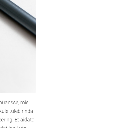
 nüansse, mis
kule tuleb rinda
ering. Et aidata