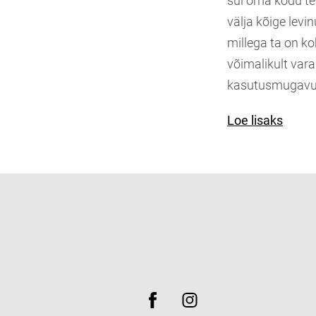
sul oma kodu t
välja kõige levi
millega ta on k
võimalikult vara
kasutusmugavu
Loe lisaks