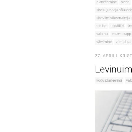
planeerimine
pleed
sisekujundaja nõuand
siseviimistlusmaterjali
tee ise
tekstiilid
te
valamu
valamukapp
värvimine
viimistlus
27. APRILL
KRIST
Levinuim
kodu planeering
val