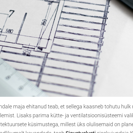
ndale maja ehitanud teab, et sellega kaasneb tohutu hulk
emist. Lisaks parima kütte- ja ventilatsioonisüsteemi vali
itektuursete küsimustega, millest üks olulisemaid on plane