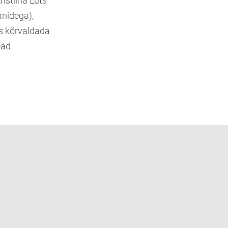
istiina Luts
anidega),
ks kõrvaldada
ead