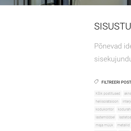
SISUST
Põnevad ide
sisekujund
FILTREERI POST
Kõik postitused
akn
heliisolatsioon
inter
kodukontor
kodurah
lastemööbel
lasteto
maja müük
metallid