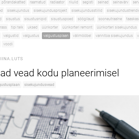
põrandakatted
raamatud
radiaator
riiulid
segisti
seinad
seinavärv
serv
ed
sisekujundus
sisekujundusprojekt
sisekujundusstiilid
sisekujundustrendi
d
sisustus
sisustusnipid
sisustuspoed
söögilaud
sooneutraalne
taaskas
rrass
tipi telk
uksed
üürikorter
üürikorteri remont
üürikorteri sisekujundus
valgustid
valgustus
valgustusplaan
välimööbel
vannitoa sisekujundus
v
voodi
IINA.LUTS
ad vead kodu planeerimisel
gustusplaan
sisekujundusvead