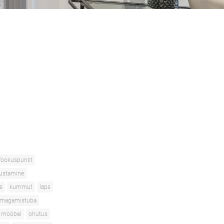
fookuspunkt
sustamine
s
kummut
laps
magamistuba
 mööbel
ohutus