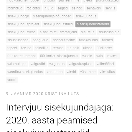
nõukaaegne mööbel
ohutus
planeerimine
pleed
põrandakatted
raamatud
radiaator
riiulid
segisti
seinad
seinavärv
serviis
sisekujundaja
sisekujundaja nõuanded
sisekujundus
sisekujundusprojekt
sisekujundusstiilid
sisekujundustrendid
sisekujundusvead
siseviimistlusmaterjalid
sisustus
sisustusnipid
sisustuspoed
söögilaud
sooneutraalne
taaskasutus
taimed
tapeet
tee ise
tekstiilid
terrass
tipi telk
uksed
üürikorter
üürikorteri remont
üürikorteri sisekujundus
vaasid
vaip
valamu
valamukapp
valgustid
valgustus
valgustusplaan
välimööbel
vannitoa sisekujundus
vannituba
värvid
värvimine
viimistlus
voodi
9. JAANUAR 2020
KRISTIINA.LUTS
Intervjuu sisekujundajaga:
2020. aasta peamised