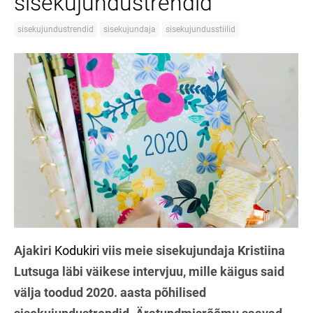
sisekujundustrendid
sisekujundustrendid
sisekujundaja
sisekujundusstiilid
Ajakiri
Kodukiri
viis meie sisekujundaja Kristiina
Lutsuga läbi väikese intervjuu, mille käigus said
välja toodud 2020. aasta põhilised