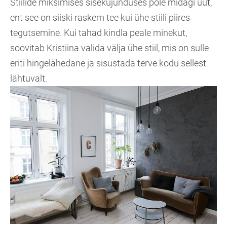
Stiilide miksimises sisekujunduses pole midagi uut,
ent see on siiski raskem tee kui ühe stiili piires
tegutsemine. Kui tahad kindla peale minekut,
soovitab Kristiina valida välja ühe stiil, mis on sulle
eriti hingelähedane ja sisustada terve kodu sellest
lähtuvalt.