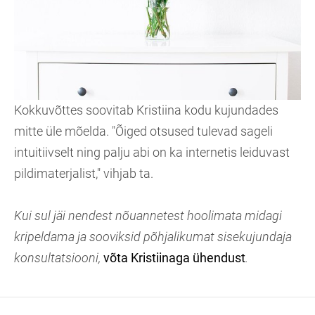
Kokkuvõttes soovitab Kristiina kodu kujundades
mitte üle mõelda. "Õiged otsused tulevad sageli
intuitiivselt ning palju abi on ka internetis leiduvast
pildimaterjalist," vihjab ta.
Kui sul jäi nendest nõuannetest hoolimata midagi
kripeldama ja sooviksid põhjalikumat sisekujundaja
konsultatsiooni,
võta Kristiinaga ühendust
.