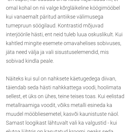
omal kohal on nii valge kõrgläikeline köögimööbel
kui vanaemalt päritud antiikse välimusega
tumepruun söögilaud. Kontrastid mõjuvad
interjöörile hästi, ent neid tuleb luua oskuslikult. Kui
kahtled mingite esemete omavahelises sobivuses,
jäta need välja ja vali sisustuselemendid, mis
sobivad kindla peale.
Näiteks kui sul on nahksete käetugedega diivan,
täiendab seda hästi nahkkattega voodi, hoolimata
sellest, et üks on ühes, teine teises toas. Kui eelistad
metallraamiga voodit, võiks metalli esineda ka
muudel mööbliesemetel, kasvõi kaunistuste näol.
Samast loogikast lähtuvalt vali ka valgustid - kui
elutoa lühtris on kasutatud kroomi, peaks seda