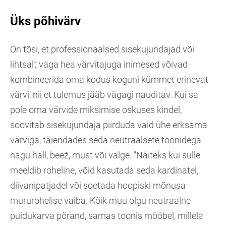
Üks põhivärv
On tõsi, et professionaalsed sisekujundajad või
lihtsalt väga hea värvitajuga inimesed võivad
kombineerida oma kodus koguni kümmet erinevat
värvi, nii et tulemus jääb vägagi nauditav. Kui sa
pole oma värvide miksimise oskuses kindel,
soovitab sisekujundaja piirduda vaid ühe erksama
värviga, täiendades seda neutraalsete toonidega
nagu hall, beež, must või valge. "Näiteks kui sulle
meeldib roheline, võid kasutada seda kardinatel,
diivanipatjadel või soetada hoopiski mõnusa
mururohelise vaiba. Kõik muu olgu neutraalne -
puidukarva põrand, samas toonis mööbel, millele