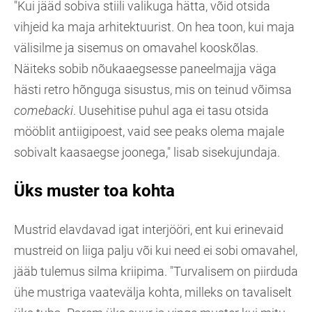
"Kui jääd sobiva stiili valikuga hätta, võid otsida
vihjeid ka maja arhitektuurist. On hea toon, kui maja
välisilme ja sisemus on omavahel kooskõlas.
Näiteks sobib nõukaaegsesse paneelmajja väga
hästi retro hõnguga sisustus, mis on teinud võimsa
comebacki
. Uusehitise puhul aga ei tasu otsida
mööblit antiigipoest, vaid see peaks olema majale
sobivalt kaasaegse joonega," lisab sisekujundaja.
Üks muster toa kohta
Mustrid elavdavad igat interjööri, ent kui erinevaid
mustreid on liiga palju või kui need ei sobi omavahel,
jääb tulemus silma kriipima. "Turvalisem on piirduda
ühe mustriga vaatevälja kohta, milleks on tavaliselt