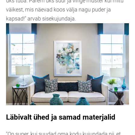
üks tuba. Parem üks suur ja vinge muster kui mitu
väikest, mis näevad koos välja nagu puder ja
kapsad!" arvab sisekujundaja.
Läbivalt ühed ja samad materjalid
"On super, kui suudad oma kodu kujundada nii, et