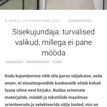
5. APRILL 2018
KRISTIINA.LUTS
KOMMENTEERI
Sisekujundaja: turvalised
valikud, millega ei pane
mööda
sisekujundus
dekoratiivesemed
muster
Kodu kujundamine võib olla paras väljakutse, seda
enam, et sisustuspoodide kaubavalik võtab kohati
lausa silme eest kirjuks. Kuidas erinevate
materjalide, mööbli ja tekstiilide maailmas
orienteeruda ja selekteerida välja tooted, mis on