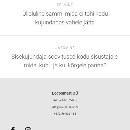
EELMINE
Ülioluline samm, mida ei tohi kodu
kujundades vahele jätta
JÄRGMINE
Sisekujundaja soovitused kodu sisustajale:
mida, kuhu ja kui kõrgele panna?
Locosmart OÜ
Helme 14/1, Tallinn
info@sisustuslust.ee
+372 56 636 188