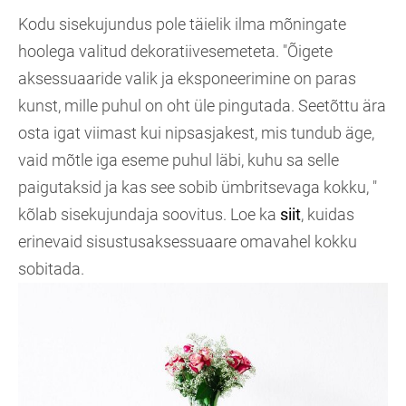
Kodu sisekujundus pole täielik ilma mõningate
hoolega valitud dekoratiivesemeteta. "Õigete
aksessuaaride valik ja eksponeerimine on paras
kunst, mille puhul on oht üle pingutada. Seetõttu ära
osta igat viimast kui nipsasjakest, mis tundub äge,
vaid mõtle iga eseme puhul läbi, kuhu sa selle
paigutaksid ja kas see sobib ümbritsevaga kokku, "
kõlab sisekujundaja soovitus. Loe ka
siit
, kuidas
erinevaid sisustusaksessuaare omavahel kokku
sobitada.