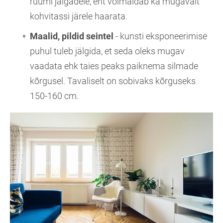
ruumi jalgadele, ent võimaldab ka mugavalt
kohvitassi järele haarata.
Maalid, pildid seintel
- kunsti eksponeerimise
puhul tuleb jälgida, et seda oleks mugav
vaadata ehk taies peaks paiknema silmade
kõrgusel. Tavaliselt on sobivaks kõrguseks
150-160 cm.