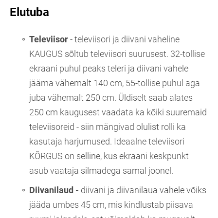
Elutuba
Televiisor
-
televiisori ja diivani vaheline
KAUGUS sõltub televiisori suurusest. 32-tollise
ekraani puhul peaks teleri ja diivani vahele
jääma vähemalt 140 cm, 55-tollise puhul aga
juba vähemalt 250 cm. Üldiselt saab alates
250 cm kaugusest vaadata ka kõiki suuremaid
televiisoreid - siin mängivad olulist rolli ka
kasutaja harjumused.
Id
eaalne televiisori
KÕRGUS on selline, kus ekraani keskpunkt
asub vaataja silmadega samal joonel.
Diivanilaud -
diivani ja diivanilaua vahele võiks
jääda umbes 45 cm, mis kindlustab piisava