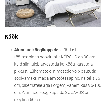
Köök
Alumiste köögikappide
ja ühtlasi
töötasapinna soovituslik KÕRGUS on 90 cm,
kuid siin tuleb arvestada ka köögi kasutaja
pikkust. Lühematele inimestele võib osutuda
sobivamaks madalam töötasapind, näiteks 85
cm, pikematele aga kõrgem, vahemikus 95-100
cm.
Alumiste köögikappide SÜGAVUS on
reeglina 60 cm.