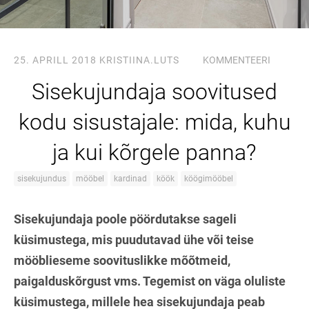
25. APRILL 2018
KRISTIINA.LUTS
KOMMENTEERI
Sisekujundaja soovitused
kodu sisustajale: mida, kuhu
ja kui kõrgele panna?
sisekujundus
mööbel
kardinad
köök
köögimööbel
Sisekujundaja poole pöördutakse sageli
küsimustega, mis puudutavad ühe või teise
mööblieseme soovituslikke mõõtmeid,
paigalduskõrgust vms. Tegemist on väga oluliste
küsimustega, millele hea sisekujundaja peab