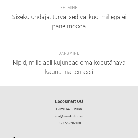
EELMINE
Sisekujundaja: turvalised valikud, millega ei
pane mööda
JÄRGMINE
Nipid, mille abil kujundad oma kodutänava
kauneima terrassi
Locosmart OÜ
Helme 14/1, Tallinn
info@sisustuslust.ee
+372 56 636 188