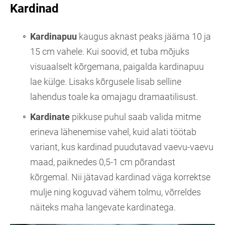
Kardinad
Kardinapuu
kaugus aknast peaks jääma 10 ja
15 cm vahele. Kui soovid, et tuba mõjuks
visuaalselt kõrgemana, paigalda kardinapuu
lae külge. Lisaks kõrgusele lisab selline
lahendus toale ka omajagu dramaatilisust.
Kardinate
pikkuse puhul saab valida mitme
erineva lähenemise vahel, kuid alati töötab
variant, kus kardinad puudutavad vaevu-vaevu
maad, paiknedes 0,5-1 cm põrandast
kõrgemal. Nii jätavad kardinad väga korrektse
mulje ning koguvad vähem tolmu, võrreldes
näiteks maha langevate kardinatega.