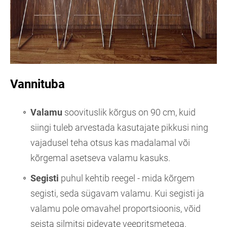
Vannituba
Valamu
soovituslik kõrgus on 90 cm, kuid
siingi tuleb arvestada kasutajate pikkusi ning
vajadusel teha otsus kas madalamal või
kõrgemal asetseva valamu kasuks.
Segisti
puhul kehtib reegel - mida kõrgem
segisti, seda sügavam valamu. Kui segisti ja
valamu pole omavahel proportsioonis, võid
seista silmitsi pidevate veepritsmetega.