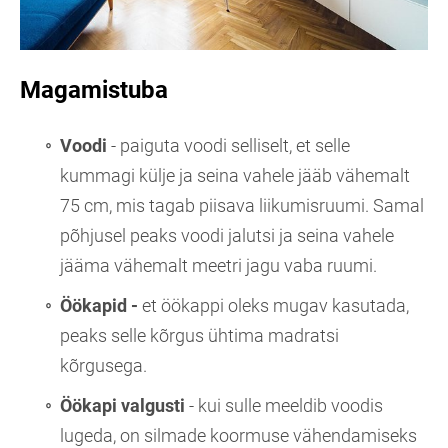
Magamistuba
Voodi
- paiguta voodi selliselt, et selle
kummagi külje ja seina vahele jääb vähemalt
75 cm, mis tagab piisava liikumisruumi. Samal
põhjusel peaks voodi jalutsi ja seina vahele
jääma vähemalt meetri jagu vaba ruumi.
Öökapid -
et öökappi oleks mugav kasutada,
peaks selle kõrgus ühtima madratsi
kõrgusega.
Öökapi valgusti
- kui sulle meeldib voodis
lugeda, on silmade koormuse vähendamiseks