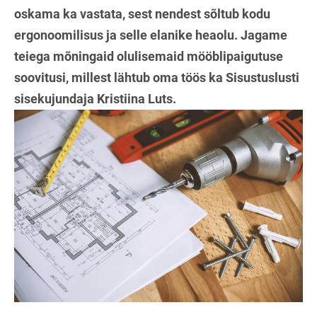
oskama ka vastata, sest nendest sõltub kodu
ergonoomilisus ja selle elanike heaolu. Jagame
teiega mõningaid olulisemaid mööblipaigutuse
soovitusi, millest lähtub oma töös ka Sisustuslusti
sisekujundaja Kristiina Luts.