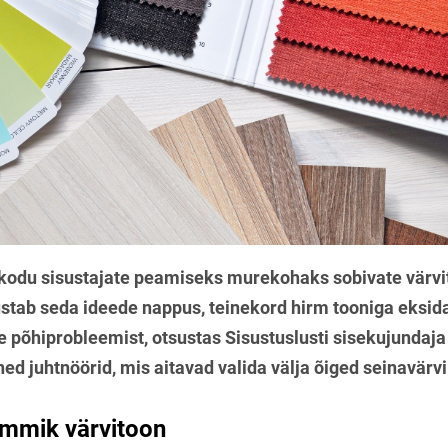
 kodu sisustajate peamiseks murekohaks sobivate värvit
stab seda ideede nappus, teinekord hirm tooniga eksid
e põhiprobleemist, otsustas Sisustuslusti sisekujundaja 
ed juhtnöörid, mis aitavad valida välja õiged seinavärvi
emmik värvitoon