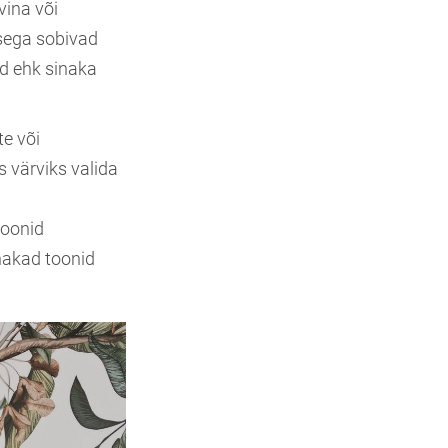
vina või
isega sobivad
d ehk sinaka
te või
 värviks valida
toonid
nakad toonid