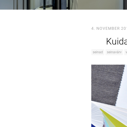
4. NOVEMBER 20
Kuida
seinad
seinavärv