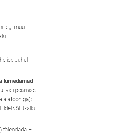
millegi muu
odu
helise puhul
ja tumedamad
ul vali peamise
a alatooniga);
lidel või üksiku
t) täiendada –