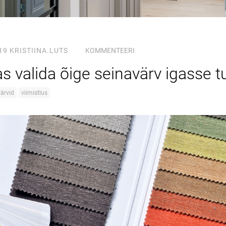
19
KRISTIINA.LUTS
KOMMENTEERI
s valida õige seinavärv igasse 
värvid
viimistlus