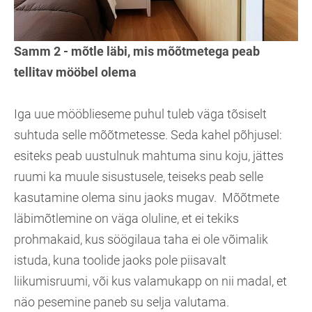
Samm 2 - mõtle läbi, mis mõõtmetega peab
tellitav mööbel olema
Iga uue mööblieseme puhul tuleb väga tõsiselt
suhtuda selle mõõtmetesse. Seda kahel põhjusel:
esiteks peab uustulnuk mahtuma sinu koju, jättes
ruumi ka muule sisustusele, teiseks peab selle
kasutamine olema sinu jaoks mugav. Mõõtmete
läbimõtlemine on väga oluline, et ei tekiks
prohmakaid, kus söögilaua taha ei ole võimalik
istuda, kuna toolide jaoks pole piisavalt
liikumisruumi, või kus valamukapp on nii madal, et
näo pesemine paneb su selja valutama.