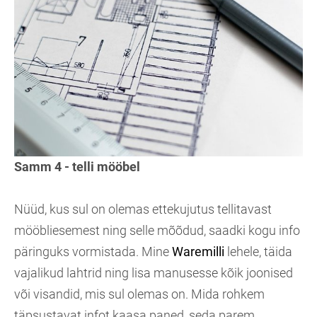
Samm 4 - telli mööbel
Nüüd, kus sul on olemas ettekujutus tellitavast
mööbliesemest ning selle mõõdud, saadki kogu info
päringuks vormistada. Mine
Waremilli
lehele, täida
vajalikud lahtrid ning lisa manusesse kõik joonised
või visandid, mis sul olemas on. Mida rohkem
täpsustavat infot kaasa paned, seda parem.