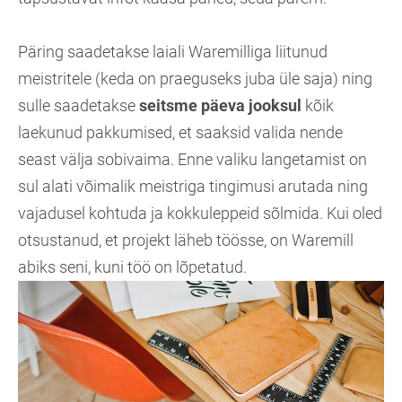
Päring saadetakse laiali Waremilliga liitunud
meistritele (keda on praeguseks juba üle saja) ning
sulle saadetakse
seitsme päeva jooksul
kõik
laekunud pakkumised, et saaksid valida nende
seast välja sobivaima. Enne valiku langetamist on
sul alati võimalik meistriga tingimusi arutada ning
vajadusel kohtuda ja kokkuleppeid sõlmida. Kui oled
otsustanud, et projekt läheb töösse, on Waremill
abiks seni, kuni töö on lõpetatud.