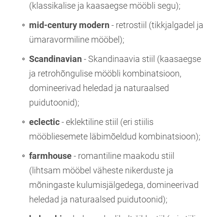
(klassikalise ja kaasaegse mööbli segu);
mid-century modern
- retrostiil (tikkjalgadel ja
ümaravormiline mööbel);
Scandinavian
- Skandinaavia stiil (kaasaegse
ja retrohõngulise mööbli kombinatsioon,
domineerivad heledad ja naturaalsed
puidutoonid);
eclectic
- eklektiline stiil (eri stiilis
mööbliesemete läbimõeldud kombinatsioon);
farmhouse
- romantiline maakodu stiil
(lihtsam mööbel väheste nikerduste ja
mõningaste kulumisjälgedega, domineerivad
heledad ja naturaalsed puidutoonid);