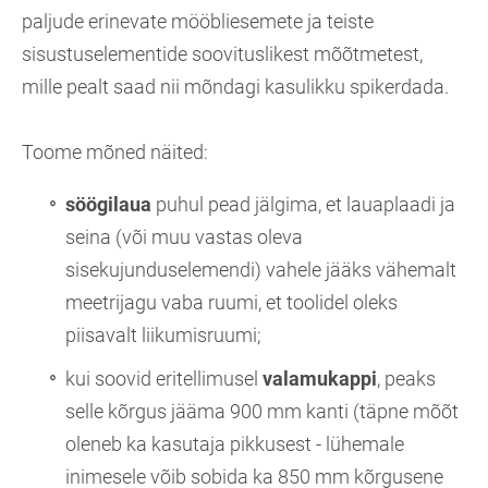
paljude erinevate mööbliesemete ja teiste
sisustuselementide soovituslikest mõõtmetest,
mille pealt saad nii mõndagi kasulikku spikerdada.
Toome mõned näited:
söögilaua
puhul pead jälgima, et lauaplaadi ja
seina (või muu vastas oleva
sisekujunduselemendi) vahele jääks vähemalt
meetrijagu vaba ruumi, et toolidel oleks
piisavalt liikumisruumi;
kui soovid eritellimusel
valamukappi
, peaks
selle kõrgus jääma 900 mm kanti (täpne mõõt
oleneb ka kasutaja pikkusest - lühemale
inimesele võib sobida ka 850 mm kõrgusene