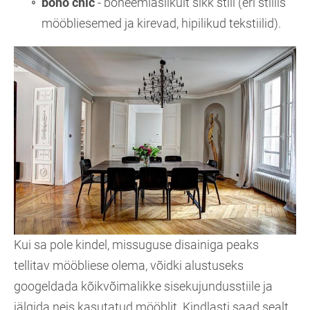
boho chic
- boheemlaslikult šikk stiil (eri stiilis
mööbliesemed ja kirevad, hipilikud tekstiilid).
Kui sa pole kindel, missuguse disainiga peaks
tellitav mööbliese olema, võidki alustuseks
googeldada kõikvõimalikke sisekujundusstiile ja
jälgida neis kasutatud mööblit. Kindlasti saad sealt