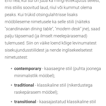
Eriti hea, kui sul on juba ka mingi ettekujutus sellest,
mis stiilis soovitud laud, riiul või kummut olema
peaks. Kui trükid otsingulahtrisse lisaks
mööblieseme nimetusele ka selle stiili (näiteks
"
scandinavian dining table
", "
modern desk
" jne), saad
palju täpsemad (ja ilmselt meelepärasemad)
tulemused. Siin on väike loend kõige levinumatest
sisekujundusstiilidest ja nende inglisekeelsetest
nimetustest:
contemporary
- kaasaegne stiil (puhta joonega
minimalistlik mööbel);
traditional
- klassikaline stiil (nikerdustega
raskepärasem mööbel);
transitional
- kaasajastatud klassikaline stiil