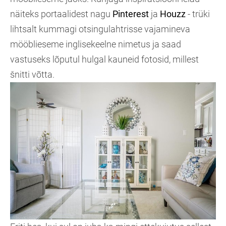
näiteks portaalidest nagu
Pinterest
ja
Houzz
- trüki
lihtsalt kummagi otsingulahtrisse vajamineva
mööblieseme inglisekeelne nimetus ja saad
vastuseks lõputul hulgal kauneid fotosid, millest
šnitti võtta.