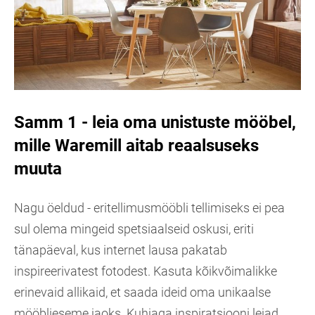
Samm 1 - leia oma unistuste mööbel,
mille Waremill aitab reaalsuseks
muuta
Nagu öeldud - eritellimusmööbli tellimiseks ei pea
sul olema mingeid spetsiaalseid oskusi, eriti
tänapäeval, kus internet lausa pakatab
inspireerivatest fotodest. Kasuta kõikvõimalikke
erinevaid allikaid, et saada ideid oma unikaalse
mööblieseme jaoks. Kuhjaga inspiratsiooni leiad