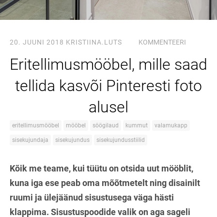
20. JUUNI 2018
KRISTIINA.LUTS
KOMMENTEERI
Eritellimusmööbel, mille saad
tellida kasvõi Pinteresti foto
alusel
eritellimusmööbel
mööbel
söögilaud
kummut
valamukapp
sisekujundaja
sisekujundus
sisekujundusstiilid
Kõik me teame, kui tüütu on otsida uut mööblit,
kuna iga ese peab oma mõõtmetelt ning disainilt
ruumi ja ülejäänud sisustusega väga hästi
klappima. Sisustuspoodide valik on aga sageli