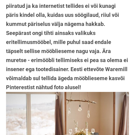
piiratud ja ka internetist tellides ei või kunagi
päris kindel olla, kuidas uus söögilaud, riiul või
kummut päriselus välja nägema hakkab.
Seepärast ongi tihti ainsaks valikuks
eritellimusmööbel, mille puhul saad endale
täpselt sellise mööblieseme nagu vaja. Ära
muretse - erimööbli tellimiseks ei pea sa olema ei
insener ega tootedisainer. Eesti ettevõte Waremill
võimaldab sul tellida ägeda mööblieseme kasvõi
Pinterestist nähtud foto alusel!