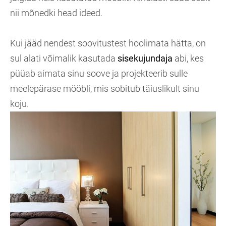
nii mõnedki head ideed.
Kui jääd nendest soovitustest hoolimata hätta, on
sul alati võimalik kasutada
sisekujundaja
abi, kes
püüab aimata sinu soove ja projekteerib sulle
meelepärase mööbli, mis sobitub täiuslikult sinu
koju.