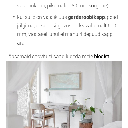
valamukapp, pikemale 950 mm kõrgune);
kui sulle on vajalik uus
garderoobikapp
, pead
jälgima, et selle sügavus oleks vähemalt 600
mm, vastasel juhul ei mahu riidepuud kappi
ära.
Täpsemaid soovitusi saad lugeda meie
blogist
.