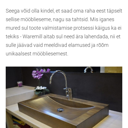
Seega võid olla kindel, et saad oma raha eest täpselt
sellise mööblieseme, nagu sa tahtsid. Mis iganes
mured sul toote valmistamise protsessi käigus ka ei
tekiks - Waremill aitab sul need ära lahendada, nii et
sulle jäävad vaid meeldivad elamused ja rõõm
unikaalsest mööbliesemest.