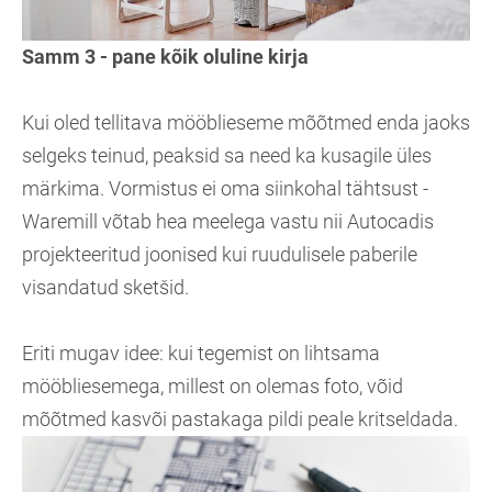
Samm 3 - pane kõik oluline kirja
Kui oled tellitava mööblieseme mõõtmed enda jaoks
selgeks teinud, peaksid sa need ka kusagile üles
märkima. Vormistus ei oma siinkohal tähtsust -
Waremill võtab hea meelega vastu nii Autocadis
projekteeritud joonised kui ruudulisele paberile
visandatud sketšid.
Eriti mugav idee: kui tegemist on lihtsama
mööbliesemega, millest on olemas foto, võid
mõõtmed kasvõi pastakaga pildi peale kritseldada.