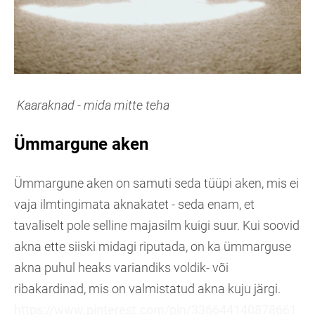
Kaaraknad - mida mitte teha
Ümmargune aken
Ümmargune aken on samuti seda tüüpi aken, mis ei
vaja ilmtingimata aknakatet - seda enam, et
tavaliselt pole selline majasilm kuigi suur. Kui soovid
akna ette siiski midagi riputada, on ka ümmarguse
akna puhul heaks variandiks voldik- või
ribakardinad, mis on valmistatud akna kuju järgi.
https://www.pinterest.com/pin/336644140878661