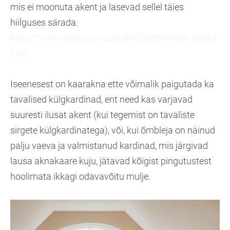
mis ei moonuta akent ja lasevad sellel täies
hiilguses särada.
https://www.pinterest.com/pin/264234703120263
954/
Iseenesest on kaarakna ette võimalik paigutada ka
tavalised külgkardinad, ent need kas varjavad
suuresti ilusat akent (kui tegemist on tavaliste
sirgete külgkardinatega), või, kui õmbleja on näinud
palju vaeva ja valmistanud kardinad, mis järgivad
lausa aknakaare kuju, jätavad kõigist pingutustest
hoolimata ikkagi odavavõitu mulje.