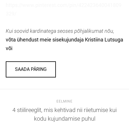
https://www.pinterest.com/pin/422423640041809
329/
Kui soovid kardinatega seoses põhjalikumat nõu,
võta ühendust meie sisekujundaja Kristiina Lutsuga
või
SAADA PÄRING
EELMINE
4 stiilireeglit, mis kehtivad nii riietumise kui
kodu kujundamise puhul