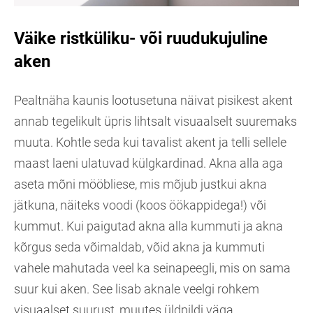
Väike ristküliku- või ruudukujuline
aken
Pealtnäha kaunis lootusetuna näivat pisikest akent
annab tegelikult üpris lihtsalt visuaalselt suuremaks
muuta. Kohtle seda kui tavalist akent ja telli sellele
maast laeni ulatuvad külgkardinad. Akna alla aga
aseta mõni mööbliese, mis mõjub justkui akna
jätkuna, näiteks voodi (koos öökappidega!) või
kummut. Kui paigutad akna alla kummuti ja akna
kõrgus seda võimaldab, võid akna ja kummuti
vahele mahutada veel ka seinapeegli, mis on sama
suur kui aken. See lisab aknale veelgi rohkem
visuaalset suurust, muutes üldpildi väga