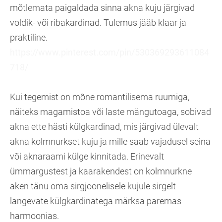
mõtlemata paigaldada sinna akna kuju järgivad
voldik- või ribakardinad. Tulemus jääb klaar ja
praktiline.
https://www.pinterest.com/pin/530369293611084
718/
Kui tegemist on mõne romantilisema ruumiga,
näiteks magamistoa või laste mängutoaga, sobivad
akna ette hästi külgkardinad, mis järgivad ülevalt
akna kolmnurkset kuju ja mille saab vajadusel seina
või aknaraami külge kinnitada. Erinevalt
ümmargustest ja kaarakendest on kolmnurkne
aken tänu oma sirgjoonelisele kujule sirgelt
langevate külgkardinatega märksa paremas
harmoonias.