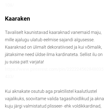
108/
Kaaraken
Tavaliselt kaunistavad kaaraknad vanemaid maju,
mille ajalugu ulatub eelmise sajandi algusesse.
Kaaraknad on ülimalt dekoratiivsed ja kui võimalik,
jätaksime need üldse ilma kardinateta. Sellist ilu on
ju suisa patt varjata!
https://www.pinterest.com/pin/222224562848035
433/
Kui aknakate osutub aga praktilistel kaalutlustel
vajalikuks, soovitame valida tagasihoidlikud ja akna
kuju järgi valmistatud plisseer- ehk voldikkardinad,