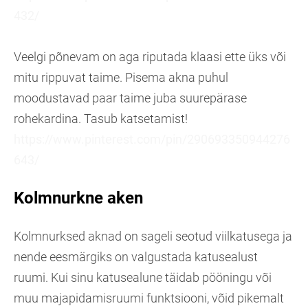
432/
Veelgi põnevam on aga riputada klaasi ette üks või
mitu rippuvat taime. Pisema akna puhul
moodustavad paar taime juba suurepärase
rohekardina. Tasub katsetamist!
https://www.pinterest.com/pin/290693350944276
643/
Kolmnurkne aken
Kolmnurksed aknad on sageli seotud viilkatusega ja
nende eesmärgiks on valgustada katusealust
ruumi. Kui sinu katusealune täidab pööningu või
muu majapidamisruumi funktsiooni, võid pikemalt