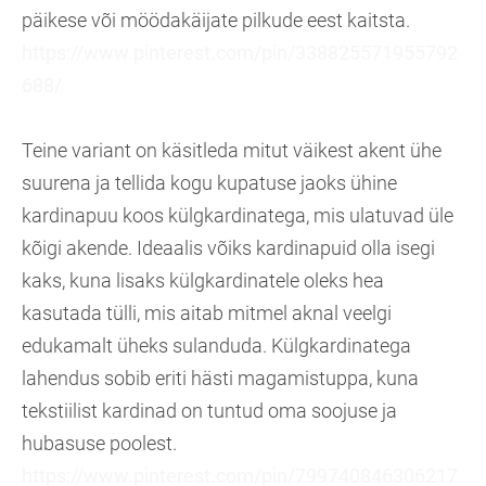
päikese või möödakäijate pilkude eest kaitsta.
https://www.pinterest.com/pin/338825571955792
688/
Teine variant on käsitleda mitut väikest akent ühe
suurena ja tellida kogu kupatuse jaoks ühine
kardinapuu koos külgkardinatega, mis ulatuvad üle
kõigi akende. Ideaalis võiks kardinapuid olla isegi
kaks, kuna lisaks külgkardinatele oleks hea
kasutada tülli, mis aitab mitmel aknal veelgi
edukamalt üheks sulanduda. Külgkardinatega
lahendus sobib eriti hästi magamistuppa, kuna
tekstiilist kardinad on tuntud oma soojuse ja
hubasuse poolest.
https://www.pinterest.com/pin/799740846306217