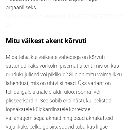
orgaaniliseks.
https://www.pinterest.com/pin/8022037523523479
28/
Mitu väikest akent kõrvuti
Mida teha, kui väikeste vahedega on kõrvuti
sattunud kaks või kolm pisemat akent, mis on kas
ruudukujulised või piklikud? Siin on mitu võimalikku
lahendust, mis on ühtviisi head. Üks variant on
tellida igale aknale eraldi ruloo, rooma- või
plisseerkardin. See sobib eriti hästi, kui eelistad
lopsakatele külgkardinatele korrektse
väljanägemisega aknaid ning pead aknakatteid
vajalikuks eelkõige siis, soovid tuba kas liigse