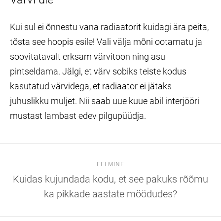
Kui sul ei õnnestu vana radiaatorit kuidagi ära peita,
tõsta see hoopis esile! Vali välja mõni ootamatu ja
soovitatavalt erksam värvitoon ning asu
pintseldama. Jälgi, et värv sobiks teiste kodus
kasutatud värvidega, et radiaator ei jätaks
juhuslikku muljet. Nii saab uue kuue abil interjööri
mustast lambast edev pilgupüüdja.
EELMINE
Kuidas kujundada kodu, et see pakuks rõõmu
ka pikkade aastate möödudes?