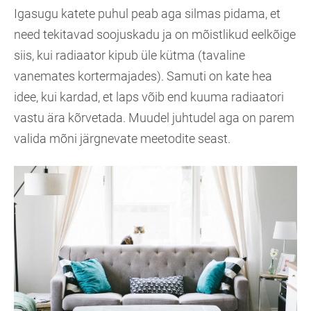
Igasugu katete puhul peab aga silmas pidama, et
need tekitavad soojuskadu ja on mõistlikud eelkõige
siis, kui radiaator kipub üle kütma (tavaline
vanemates kortermajades). Samuti on kate hea
idee, kui kardad, et laps võib end kuuma radiaatori
vastu ära kõrvetada. Muudel juhtudel aga on parem
valida mõni järgnevate meetodite seast.