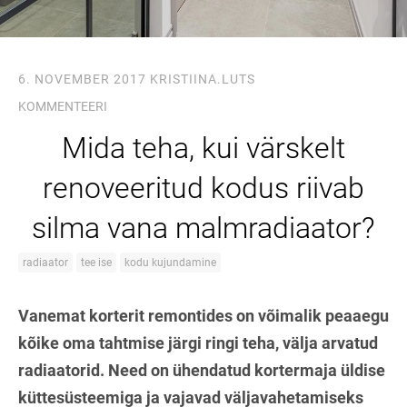
6. NOVEMBER 2017
KRISTIINA.LUTS
KOMMENTEERI
Mida teha, kui värskelt
renoveeritud kodus riivab
silma vana malmradiaator?
radiaator
tee ise
kodu kujundamine
Vanemat korterit remontides on võimalik peaaegu
kõike oma tahtmise järgi ringi teha, välja arvatud
radiaatorid. Need on ühendatud kortermaja üldise
küttesüsteemiga ja vajavad väljavahetamiseks