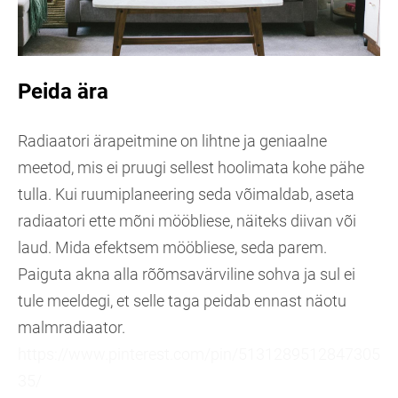
Peida ära
Radiaatori ärapeitmine on lihtne ja geniaalne
meetod, mis ei pruugi sellest hoolimata kohe pähe
tulla. Kui ruumiplaneering seda võimaldab, aseta
radiaatori ette mõni mööbliese, näiteks diivan või
laud. Mida efektsem mööbliese, seda parem.
Paiguta akna alla rõõmsavärviline sohva ja sul ei
tule meeldegi, et selle taga peidab ennast näotu
malmradiaator.
https://www.pinterest.com/pin/5131289512847305
35/