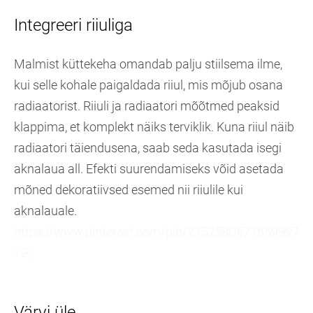
Integreeri riiuliga
Malmist küttekeha omandab palju stiilsema ilme,
kui selle kohale paigaldada riiul, mis mõjub osana
radiaatorist. Riiuli ja radiaatori mõõtmed peaksid
klappima, et komplekt näiks terviklik. Kuna riiul näib
radiaatori täiendusena, saab seda kasutada isegi
aknalaua all. Efekti suurendamiseks võid asetada
mõned dekoratiivsed esemed nii riiulile kui
aknalauale.
https://www.pinterest.com/pin/2152580571659997
79/
Värvi üle