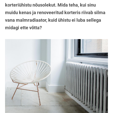
korteriühistu nõusolekut. Mida teha, kui sinu
muidu kenas ja renoveeritud korteris riivab silma
vana malmradiaator, kuid ühistu ei luba sellega
midagi ette võtta?