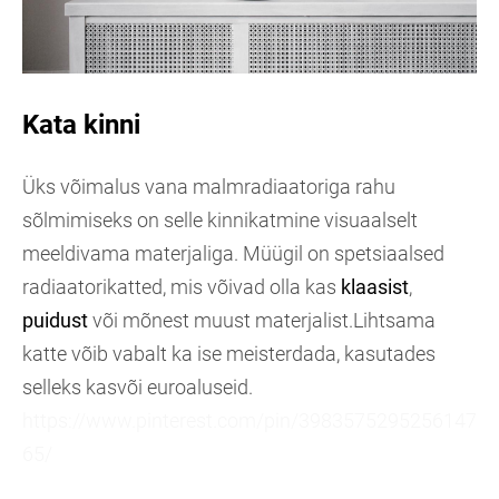
Kata kinni
Üks võimalus vana malmradiaatoriga rahu
sõlmimiseks on selle kinnikatmine visuaalselt
meeldivama materjaliga. Müügil on spetsiaalsed
radiaatorikatted, mis võivad olla kas
klaasist
,
puidust
või mõnest muust materjalist.Lihtsama
katte võib vabalt ka ise meisterdada, kasutades
selleks kasvõi euroaluseid.
https://www.pinterest.com/pin/3983575295256147
65/