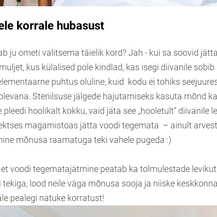
sele korrale hubasust
b ju ometi valitsema täielik kord? Jah - kui sa soovid jät
ljet, kus külalised pole kindlad, kas isegi diivanile sobib 
elementaarne puhtus oluline, kuid kodu ei tohiks seejuur
s olevana. Steriilsuse jälgede hajutamiseks kasuta mõnd ka
 pleedi hoolikalt kokku, vaid jäta see „hooletult“ diivanile
ektses magamistoas jätta voodi tegemata – ainult arvesta 
mine mõnusa raamatuga teki vahele pugeda :)
, et voodi tegematajätmine peatab ka tolmulestade levikut
 tekiga, lood neile väga mõnusa sooja ja niiske keskkonna
le pealegi natuke korratust!