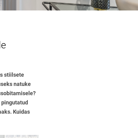
le
 stiilsete
juseks natuke
kusobitamisele?
d pingutatud
maks. Kuidas