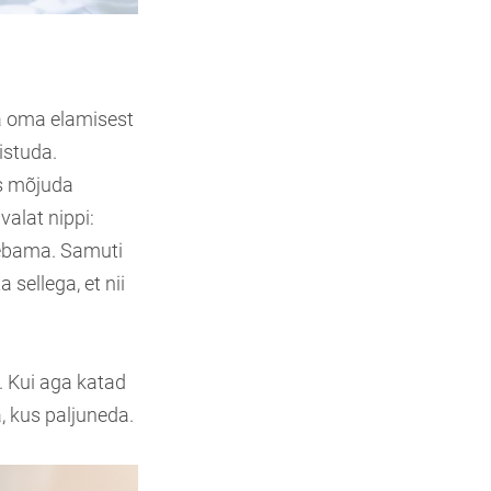
ta oma elamisest
istuda.
es mõjuda
valat nippi:
 lebama. Samuti
sellega, et nii
. Kui aga katad
, kus paljuneda.