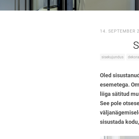
14. SEPTEMBER 
S
sisekujundus
dekora
Oled sisustanud
esemetega. Omet
liiga sätitud m
See pole otsese
väljanägemisel
sisustada kodu,