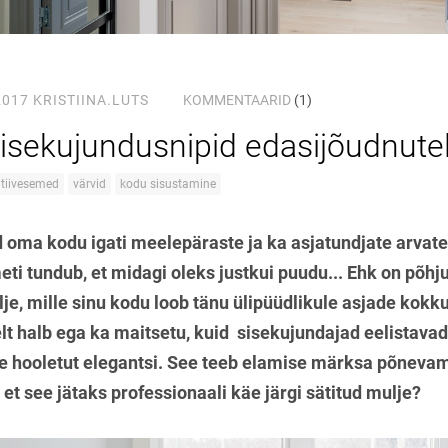
2017
KRISTIINA.LUTS
KOMMENTAARID
(1)
isekujundusnipid edasijõudnute
tiivesemed
värvid
kodu sisustamine
 oma kodu igati meelepäraste ja ka asjatundjate arvates
i tundub, et midagi oleks justkui puudu... Ehk on põh
ulje, mille sinu kodu loob tänu ülipüüdlikule asjade kok
lt halb ega ka maitsetu, kuid sisekujundajad eelistava
e hooletut elegantsi. See teeb elamise märksa põneva
 et see jätaks professionaali käe järgi sätitud mulje?