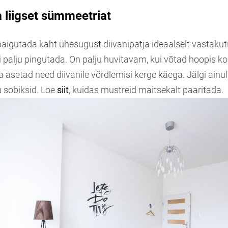
a liigset sümmeetriat
aigutada kaht ühesugust diivanipatja ideaalselt vastakuti
ii palju pingutada. On palju huvitavam, kui võtad hoopis k
a asetad need diivanile võrdlemisi kerge käega. Jälgi ainul
 sobiksid. Loe
siit
, kuidas mustreid maitsekalt paaritada.