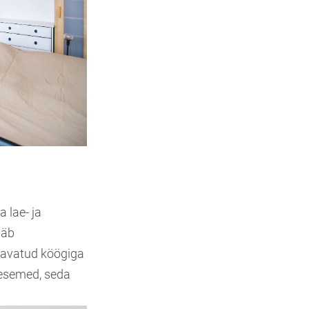
 lae- ja
ääb
 avatud köögiga
 esemed, seda