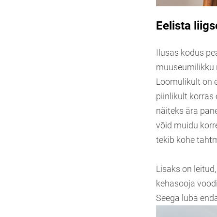
Eelista liig
Ilusas kodus pea
muuseumilikku mu
Loomulikult on 
piinlikult korra
näiteks ära pane
võid muidu korr
tekib kohe taht
Lisaks on leitud
kehasooja voodi
Seega luba enda