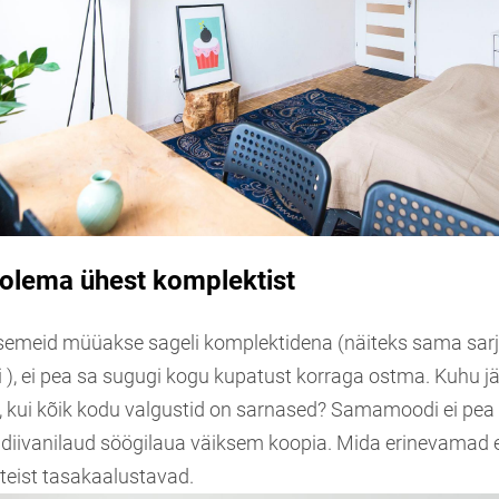
 olema ühest komplektist
semeid müüakse sageli komplektidena (näiteks sama sarja
 ), ei pea sa sugugi kogu kupatust korraga ostma. Kuhu j
kui kõik kodu valgustid on sarnased? Samamoodi ei pea
diivanilaud söögilaua väiksem koopia. Mida erinevamad
eist tasakaalustavad.