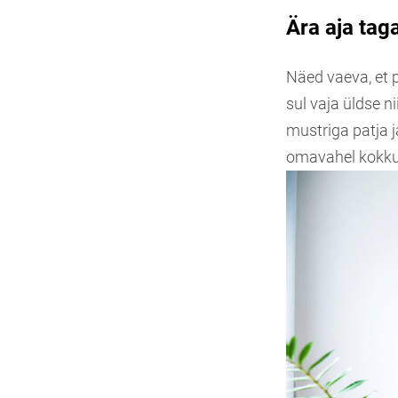
Ära aja tag
Näed vaeva, et p
sul vaja üldse n
mustriga patja j
omavahel kokku