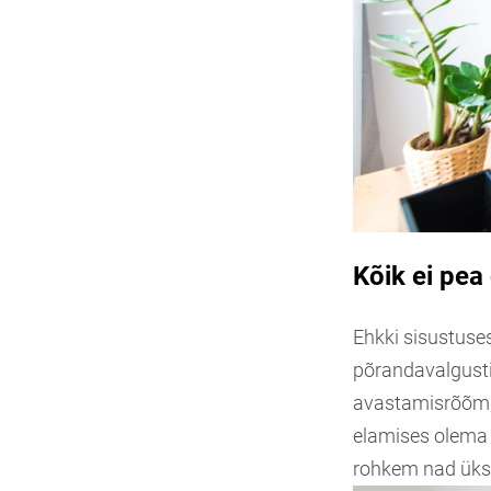
Kõik ei pea
Ehkki sisustuse
põrandavalgusti
avastamisrõõm, 
elamises olema 
rohkem nad ükst