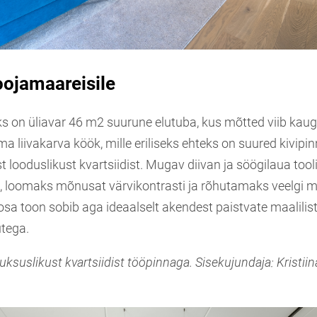
oojamaareisile
s on üliavar 46 m2 suurune elutuba, kus mõtted viib kaug
 liivakarva köök, mille eriliseks ehteks on suured kivipi
t looduslikust kvartsiidist. Mugav diivan ja söögilaua tooli
i, loomaks mõnusat värvikontrasti ja rõhutamaks veelgi m
osa toon sobib aga ideaalselt akendest paistvate maalilis
tega.
uksuslikust kvartsiidist tööpinnaga. Sisekujundaja: Kristiin