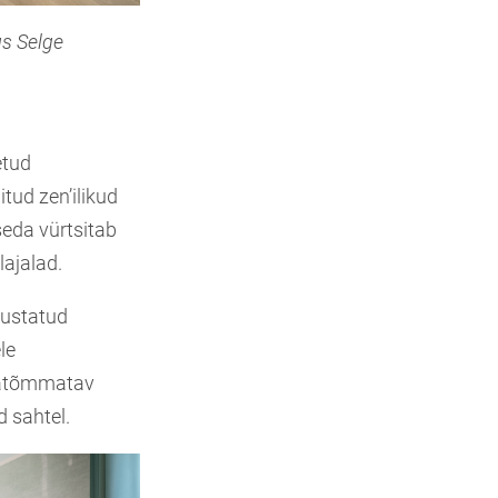
us Selge
etud
itud zen’ilikud
seda vürtsitab
lajalad.
sustatud
le
äljatõmmatav
d sahtel.