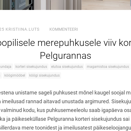
25
KRISTIINA.LUTS
KOMMENTEERI
oopilisele merepuhkusele viiv kor
Pelgurannas
jundaja
korteri sisekujundus
elutoa sisekujundus
magamistoa sisekujundus
s
köögimööbel
köögi sisekujundus
stena unistame sageli puhkusest mõnel kaugel soojal ma
a imeilusad rannad aitavad unustada argimured. Sisekujun
n valminud kodu, kus puhkusemeeleolu saab igapäeva osak
a ja päikeseküllase Pelguranna korteri sisekujundus sai 
sillerdava mere toonidest ja imeilusatest päikeseloojangu