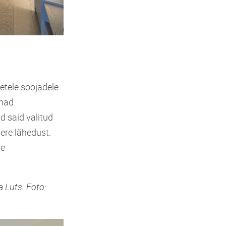
etele soojadele
nnad
d said valitud
ere lähedust.
te
a Luts. Foto: