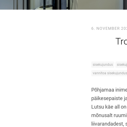
6. NOVEMBER 20
Tr
sisekujundus
siseku
vannitoa sisekujundu
Põhjamaa inime
päikesepaiste j
Lutsu käe all o
mõnusalt ruumik
liivarandadest, 