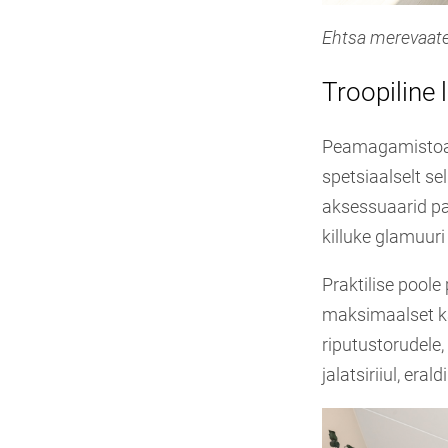
Ehtsa merevaate
Troopiline
Peamagamistoas 
spetsiaalselt sel
aksessuaarid pa
killuke glamuuri
Praktilise pool
maksimaalset ka
riputustorudele,
jalatsiriiul, er