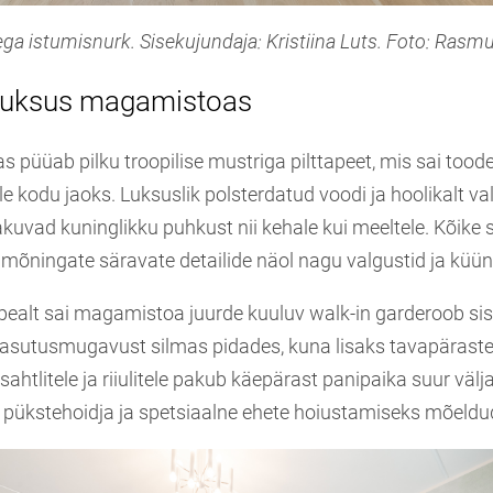
ga istumisnurk. Sisekujundaja: Kristiina Luts. Foto: Rasm
 luksus magamistoas
püüab pilku troopilise mustriga pilttapeet, mis sai tood
le kodu jaoks. Luksuslik polsterdatud voodi ja hoolikalt val
kuvad kuninglikku puhkust nii kehale kui meeltele. Kõike 
 mõningate säravate detailide näol nagu valgustid ja küün
e pealt sai magamistoa juurde kuuluv walk-in garderoob si
sutusmugavust silmas pidades, kuna lisaks tavapäraste
 sahtlitele ja riiulitele pakub käepärast panipaika suur v
aldi pükstehoidja ja spetsiaalne ehete hoiustamiseks mõeldu