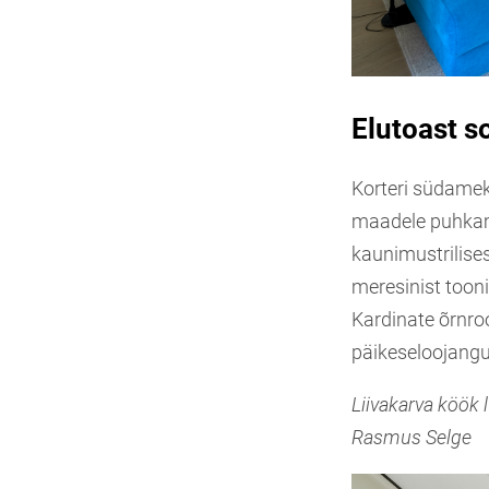
Elutoast s
Korteri südamek
maadele puhkama
kaunimustrilises
meresinist toon
Kardinate õrnro
päikeseloojangu
Liivakarva köök l
Rasmus Selge