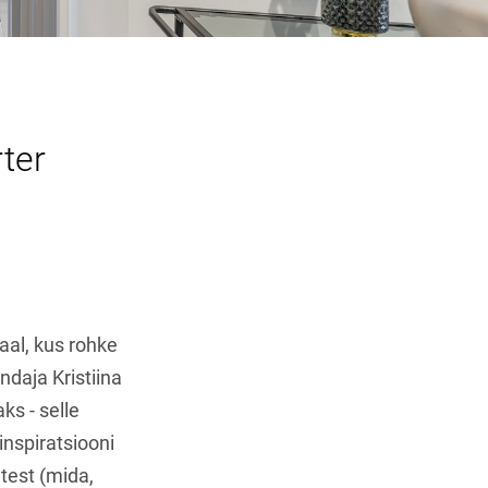
ter
al, kus rohke
daja Kristiina
s - selle
inspiratsiooni
test (mida,